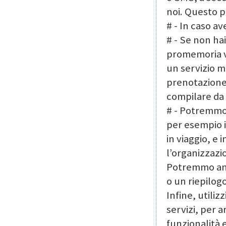
noi. Questo p
# - In caso a
# - Se non h
promemoria vi
un servizio m
prenotazione 
compilare da 
# - Potremmo 
per esempio i
in viaggio, e
l’organizzazi
Potremmo anch
o un riepilog
Infine, utiliz
servizi, per a
funzionalità e