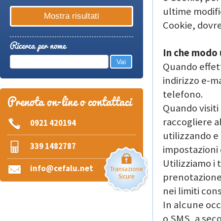
ultime modifi
Cookie, dovres
Ricerca per nome
In che modo u
Quando effett
indirizzo e-ma
telefono.
Prenota on-line o contattaci
Quando visiti
raccogliere al
0921 420194
utilizzando e 
339 1482787
impostazioni d
Utilizziamo i 
info@cefalu.net
Transazione
prenotazione,
Sicure
nei limiti con
In alcune occ
o SMS, a seco