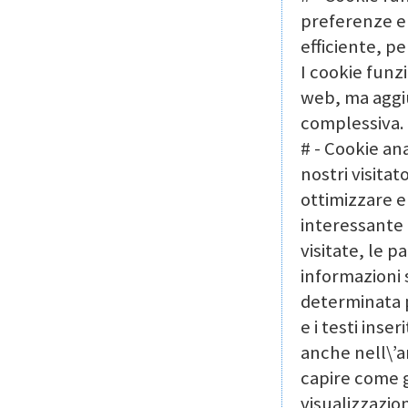
preferenze e 
efficiente, p
I cookie funz
web, ma aggi
complessiva.
# - Cookie ana
nostri visitat
ottimizzare e 
interessante 
visitate, le p
informazioni 
determinata p
e i testi inser
anche nell\’a
capire come gl
visualizzazion