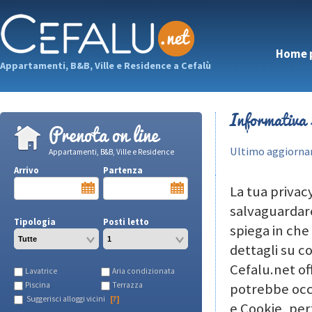
Home 
Appartamenti, B&B, Ville e Residence a Cefalù
Informativa 
Prenota on line
Ultimo aggiorn
Appartamenti, B&B, Ville e Residence
Arrivo
Partenza
La tua privac
salvaguardare
Tipologia
Posti letto
spiega in che
dettagli su c
Cefalu.net of
Lavatrice
Aria condizionata
potrebbe occ
Piscina
Terrazza
Suggerisci alloggi vicini
[?]
e Cookie, per