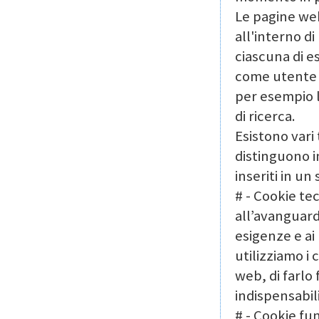
Le pagine web
all'interno d
ciascuna di es
come utente 
per esempio la
di ricerca.
Esistono vari t
distinguono in
inseriti in un 
# - Cookie tec
all’avanguardi
esigenze e ai
utilizziamo i 
web, di farlo
indispensabil
# - Cookie fun