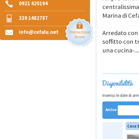
0921 420194
centralissima
Marina di Cef
339 1482787
info@cefalu.net
Arredato con
Transazione
Sicure
soffitto con 
una cucina-
...
Disponibilità
Inserisci le date di a
Arrivo
Casa 