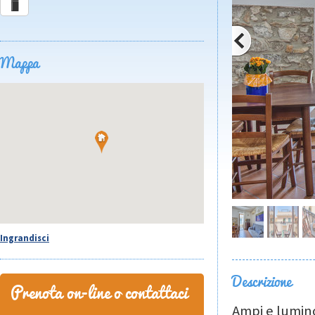
Mappa
Ingrandisci
Descrizione
Prenota on-line o contattaci
Ampi e lumino