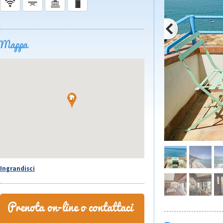
Mappa
Ingrandisci
Prenota on-line o contattaci