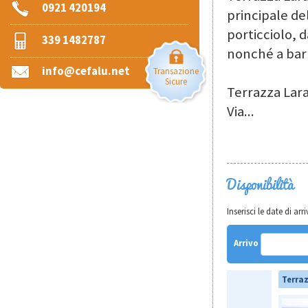
0921 420194
principale del
porticciolo, d
339 1482787
nonché a bar 
info@cefalu.net
Transazione
Sicure
Terrazza Lara
Via
...
Disponibilità
Inserisci le date di a
Arrivo
Terra