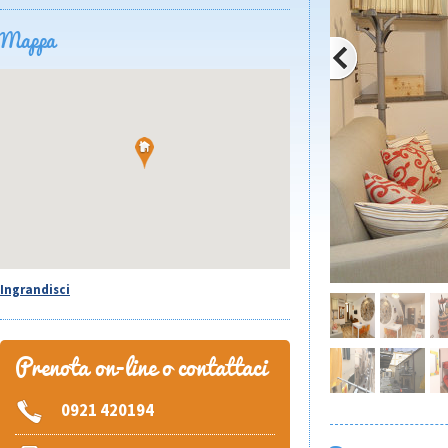
Mappa
Ingrandisci
Prenota on-line o contattaci
0921 420194