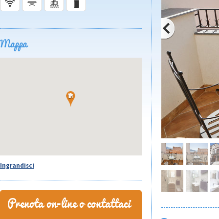
Mappa
Ingrandisci
Prenota on-line o contattaci