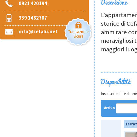
Descrizione
0921 420194
L'appartament
339 1482787
storico di Cef
ammirare como
info@cefalu.net
Transazione
Sicure
meravigliosi 
maggiori luog
Disponibilità
Inserisci le date di a
Arrivo
Terra