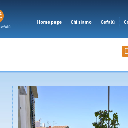
Home page
Chi siamo
Cefalù
C
Cefalù