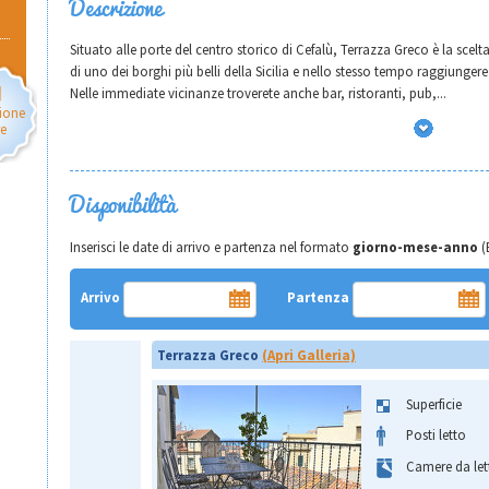
Descrizione
Situato alle porte del centro storico di Cefalù, Terrazza Greco è la scelta
di uno dei borghi più belli della Sicilia e nello stesso tempo raggiungere 
Nelle immediate vicinanze troverete anche bar, ristoranti, pub,
...
ione
re
Disponibilità
Inserisci le date di arrivo e partenza nel formato
giorno-mese-anno
(
Arrivo
Partenza
Terrazza Greco
(Apri Galleria)
Superficie
Posti letto
Camere da let