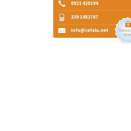
0921 420194
339 1482787
info@cefalu.net
Transaz
Sicu