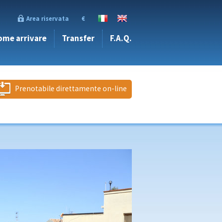
Area riservata
€
ome arrivare
Transfer
F.A.Q.
Prenotabile direttamente on-line