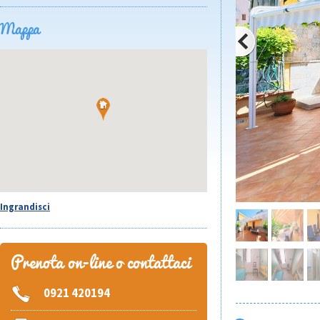
Mappa
Ingrandisci
Prenota on-line o contattaci
0921 420194